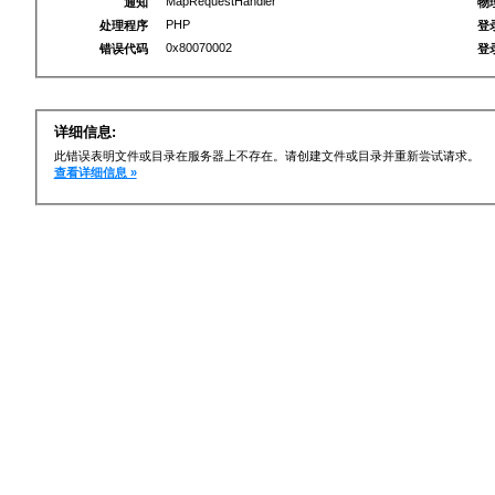
MapRequestHandler
通知
物
PHP
处理程序
登
0x80070002
错误代码
登
详细信息:
此错误表明文件或目录在服务器上不存在。请创建文件或目录并重新尝试请求。
查看详细信息 »