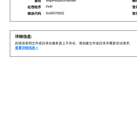
MapRequestHandler
通知
物
PHP
处理程序
登
0x80070002
错误代码
登
详细信息:
此错误表明文件或目录在服务器上不存在。请创建文件或目录并重新尝试请求。
查看详细信息 »